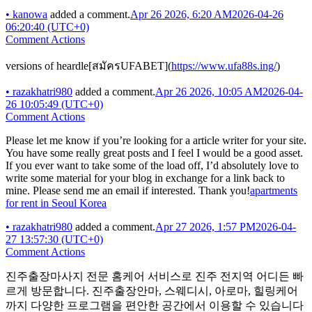
•
kanowa
added a comment.
Apr 26 2026, 6:20 AM
2026-04-26
06:20:40 (UTC+0)
Comment Actions
versions of heardle[สมัครUFABET](
https://www.ufa88s.ing/
)
•
razakhatri980
added a comment.
Apr 26 2026, 10:05 AM
2026-04-
26 10:05:49 (UTC+0)
Comment Actions
Please let me know if you’re looking for a article writer for your site.
You have some really great posts and I feel I would be a good asset.
If you ever want to take some of the load off, I’d absolutely love to
write some material for your blog in exchange for a link back to
mine. Please send me an email if interested. Thank you!
apartments
for rent in Seoul Korea
•
razakhatri980
added a comment.
Apr 27 2026, 1:57 PM
2026-04-
27 13:57:30 (UTC+0)
Comment Actions
진주출장마사지 전문 홈케어 서비스로 진주 전지역 어디든 빠
르게 방문합니다. 진주출장안마, 스웨디시, 아로마, 힐링케어
까지 다양한 프로그램을 편안한 공간에서 이용할 수 있습니다