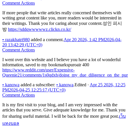
Comment Actions
If more people that write articles really concerned themselves with
writing great content like you, more readers would be interested in
their writings. Thank you for caring about your content.성인 피시
방
https://sddqwwwwwz.clickn.co.kr/
•
razakhatri980
added a comment.
Apr 20 2026, 1:42 PM
2026-04-
20 13:42:29 (UTC+0)
Comment Actions
I went over this website and I believe you have a lot of wonderful
information, saved to my bookmarkspuroair 400
https://www.reddit.com/user/Expensive-
Queenie21/comments/1s0qdxb/doing_my_due_diligence_on_the_puro
•
kanowa
added a subscriber:
•
kanowa
.
Edited
·
Apr 25 2026, 12:25
PM
2026-04-25 12:25:17 (UTC+0)
Comment Actions
It is my first visit to your blog, and I am very impressed with the
articles that you serve. Give adequate knowledge for me. Thank you
for sharing useful material. I will be back for the more great post.
เว็บ
แทงบอล