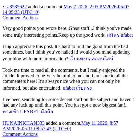
•
sa8585622
added a comment.
May 7 2026, 2:05 PM
2026-05-07
14:05:23 (UTC+0)
Comment Actions
Very good points you wrote here..Great stuff...I think you've made
some truly interesting points.Keep up the good work.
สมัคร ufabet
I high appreciate this post. It’s hard to find the good from the bad
sometimes, but I think you’ve nailed it! would you mind updating
your blog with more information?
เว็บแทงบอลออนไลน์
Took me time to read all the comments, but I really enjoyed the
article. It proved to be Very helpful to me and I am sure to all the
commenters here! It’s always nice when you can not only be
informed, but also entertained!
ufabet เว็บตรง
I’ve been searching for some decent stuff on the subject and haven't
had any luck up until this point, You just got a new biggest fan!..
ทางเข้า UFABET มือถือ
HUNAINKHAN333
added a comment.
May 11 2026, 8:57
AM
2026-05-11 08:57:43 (UTC+0)
Comment Actions