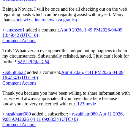
Being a Novice, I will be once and for all checking out on the web
regarding posts which can be regarding assist with myself. Many
thanks.
telewizja internetowa za granicą
•
jamesseo1
added a comment.
Apr 9 2026, 1:49 PM
2026-04-09
13:49:42 (UTC+0)
Comment Actions
Truly! Whatever an eye opener this unique put up happens to be in
my circumstances. Substantially relished, saved, I just can’t look for
further!
성인 PC방 수익
•
sa8585622
added a comment.
Apr 9 2026, 4:41 PM
2026-04-09
16:41:49 (UTC+0)
Comment Actions
Thank you because you have been willing to share information with
us. we will always appreciate all you have done here because I
know you are very concerned with our.
123movie
•
razakhatri980
added a subscriber:
•
razakhatri980
.
Apr 11 2026,
9:08 AM
2026-04-11 09:08:34 (UTC+0)
Comment Actions