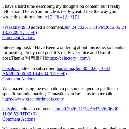
I have a hard time describing my thoughts on content, but I really
felt I should here. Your article is really great. I like the way you
wrote this information.
성인 피시방 창업
•
razakhatri980
added a comment.
Jun 24 2026, 1:33 PM
2026-06-24
13:33:09 (UTC+0)
Comment Actions
Interesting post. I Have Been wondering about this issue, so thanks
for posting. Pretty cool post.It 's really very nice and Useful
post.Thanks[비팩토리](
https://befactory4.com/
)
barsalona
added a subscriber:
barsalona
.
Jun 30 2026, 10:43
AM
2026-06-30 10:43:34 (UTC+0)
Comment Actions
We amazed using the evaluation a person designed to get this to
specific submit amazing. Fantastic exercise! situs toto terbaik
https://www.greenbirdmedia.com/
barsalona
added a comment.
Jun 30 2026, 11:28 AM
2026-06-30
11:28:52 (UTC+0)
Comment Actions
We have not too long ago started out any website, the knowledge an