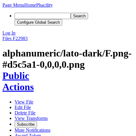
Page Menu
Home
Phacility
Search
Configure Global Search
Log In
Files
F22983
alphanumeric/lato-dark/F.png-
#d5c5a1-0,0,0,0.png
Public
Actions
View File
Edit File
Delete File
View Transforms
Subscribe
Mute Notifications
Award Token