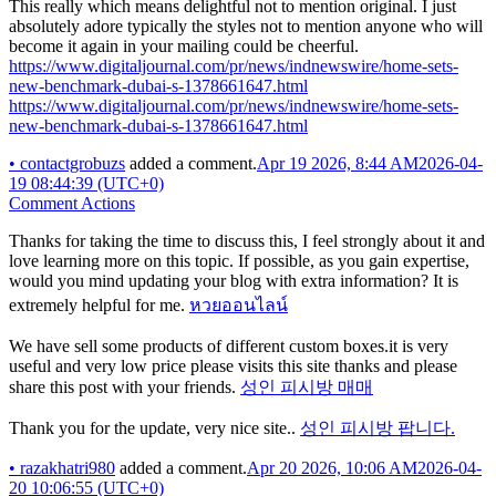
This really which means delightful not to mention original. I just
absolutely adore typically the styles not to mention anyone who will
become it again in your mailing could be cheerful.
https://www.digitaljournal.com/pr/news/indnewswire/home-sets-
new-benchmark-dubai-s-1378661647.html
https://www.digitaljournal.com/pr/news/indnewswire/home-sets-
new-benchmark-dubai-s-1378661647.html
•
contactgrobuzs
added a comment.
Apr 19 2026, 8:44 AM
2026-04-
19 08:44:39 (UTC+0)
Comment Actions
Thanks for taking the time to discuss this, I feel strongly about it and
love learning more on this topic. If possible, as you gain expertise,
would you mind updating your blog with extra information? It is
extremely helpful for me.
หวยออนไลน์
We have sell some products of different custom boxes.it is very
useful and very low price please visits this site thanks and please
share this post with your friends.
성인 피시방 매매
Thank you for the update, very nice site..
성인 피시방 팝니다.
•
razakhatri980
added a comment.
Apr 20 2026, 10:06 AM
2026-04-
20 10:06:55 (UTC+0)