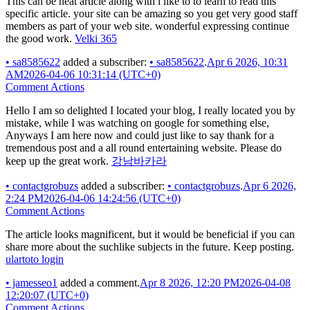
This can be neat article along with i like to to learn to read this
specific article. your site can be amazing so you get very good staff
members as part of your web site. wonderful expressing continue
the good work.
Velki 365
•
sa8585622
added a subscriber:
•
sa8585622
.
Apr 6 2026, 10:31
AM
2026-04-06 10:31:14 (UTC+0)
Comment Actions
Hello I am so delighted I located your blog, I really located you by
mistake, while I was watching on google for something else,
Anyways I am here now and could just like to say thank for a
tremendous post and a all round entertaining website. Please do
keep up the great work.
강남바카라
•
contactgrobuzs
added a subscriber:
•
contactgrobuzs
.
Apr 6 2026,
2:24 PM
2026-04-06 14:24:56 (UTC+0)
Comment Actions
The article looks magnificent, but it would be beneficial if you can
share more about the suchlike subjects in the future. Keep posting.
ulartoto login
•
jamesseo1
added a comment.
Apr 8 2026, 12:20 PM
2026-04-08
12:20:07 (UTC+0)
Comment Actions