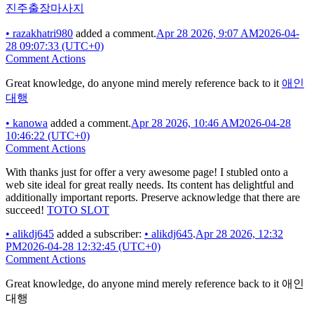
진주출장마사지
•
razakhatri980
added a comment.
Apr 28 2026, 9:07 AM
2026-04-
28 09:07:33 (UTC+0)
Comment Actions
Great knowledge, do anyone mind merely reference back to it
애인
대행
•
kanowa
added a comment.
Apr 28 2026, 10:46 AM
2026-04-28
10:46:22 (UTC+0)
Comment Actions
With thanks just for offer a very awesome page! I stubled onto a
web site ideal for great really needs. Its content has delightful and
additionally important reports. Preserve acknowledge that there are
succeed!
TOTO SLOT
•
alikdj645
added a subscriber:
•
alikdj645
.
Apr 28 2026, 12:32
PM
2026-04-28 12:32:45 (UTC+0)
Comment Actions
Great knowledge, do anyone mind merely reference back to it 애인
대행