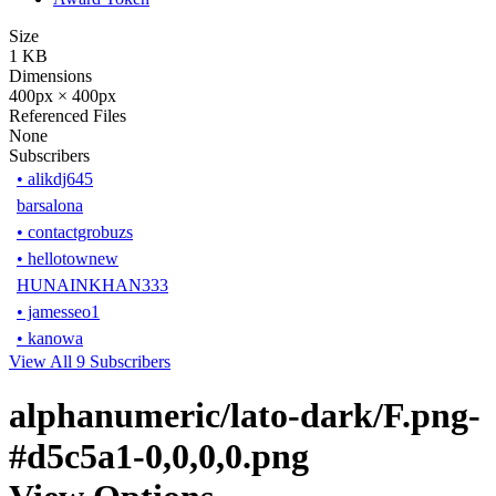
Size
1 KB
Dimensions
400px × 400px
Referenced Files
None
Subscribers
•
alikdj645
barsalona
•
contactgrobuzs
•
hellotownew
HUNAINKHAN333
•
jamesseo1
•
kanowa
View All 9 Subscribers
alphanumeric/lato-dark/F.png-
#d5c5a1-0,0,0,0.png