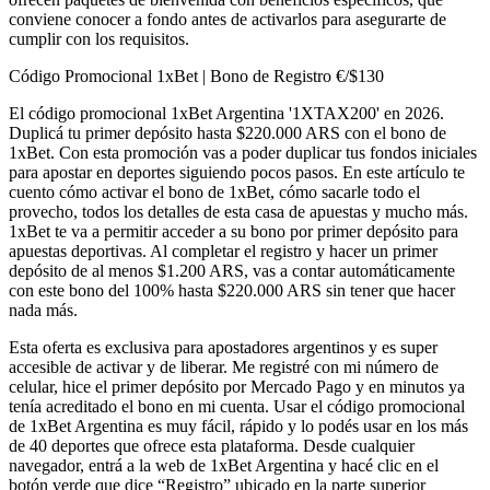
conviene conocer a fondo antes de activarlos para asegurarte de
cumplir con los requisitos.
Código Promocional 1xBet | Bono de Registro €/$130
El código promocional 1xBet Argentina '1XTAX200' en 2026.
Duplicá tu primer depósito hasta $220.000 ARS con el bono de
1xBet. Con esta promoción vas a poder duplicar tus fondos iniciales
para apostar en deportes siguiendo pocos pasos. En este artículo te
cuento cómo activar el bono de 1xBet, cómo sacarle todo el
provecho, todos los detalles de esta casa de apuestas y mucho más.
1xBet te va a permitir acceder a su bono por primer depósito para
apuestas deportivas. Al completar el registro y hacer un primer
depósito de al menos $1.200 ARS, vas a contar automáticamente
con este bono del 100% hasta $220.000 ARS sin tener que hacer
nada más.
Esta oferta es exclusiva para apostadores argentinos y es super
accesible de activar y de liberar. Me registré con mi número de
celular, hice el primer depósito por Mercado Pago y en minutos ya
tenía acreditado el bono en mi cuenta. Usar el código promocional
de 1xBet Argentina es muy fácil, rápido y lo podés usar en los más
de 40 deportes que ofrece esta plataforma. Desde cualquier
navegador, entrá a la web de 1xBet Argentina y hacé clic en el
botón verde que dice “Registro” ubicado en la parte superior