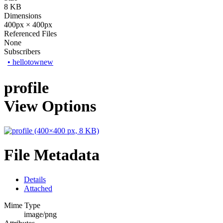
8 KB
Dimensions
400px × 400px
Referenced Files
None
Subscribers
•
hellotownew
profile
View Options
File Metadata
Details
Attached
Mime Type
image/png