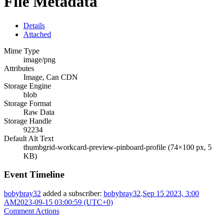
File Metadata
Details
Attached
Mime Type
image/png
Attributes
Image, Can CDN
Storage Engine
blob
Storage Format
Raw Data
Storage Handle
92234
Default Alt Text
thumbgrid-workcard-preview-pinboard-profile (74×100 px, 5
KB)
Event Timeline
bobybray32
added a subscriber:
bobybray32
.
Sep 15 2023, 3:00
AM
2023-09-15 03:00:59 (UTC+0)
Comment Actions