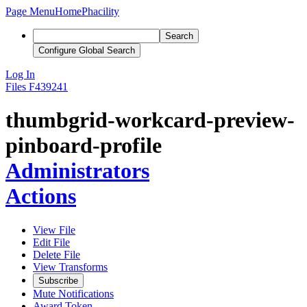
Page Menu
Home
Phacility
Search
Configure Global Search
Log In
Files
F439241
thumbgrid-workcard-preview-
pinboard-profile
Administrators
Actions
View File
Edit File
Delete File
View Transforms
Subscribe
Mute Notifications
Award Token