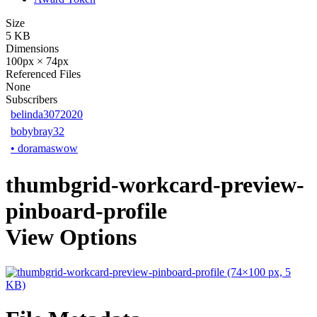
Size
5 KB
Dimensions
100px × 74px
Referenced Files
None
Subscribers
belinda3072020
bobybray32
•
doramaswow
thumbgrid-workcard-preview-
pinboard-profile
View Options