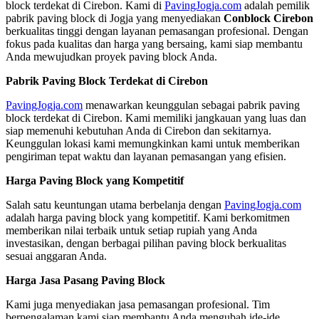
block terdekat di Cirebon. Kami di
PavingJogja.com
adalah pemilik
pabrik paving block di Jogja yang menyediakan
Conblock Cirebon
berkualitas tinggi dengan layanan pemasangan profesional. Dengan
fokus pada kualitas dan harga yang bersaing, kami siap membantu
Anda mewujudkan proyek paving block Anda.
Pabrik Paving Block Terdekat di Cirebon
PavingJogja.com
menawarkan keunggulan sebagai pabrik paving
block terdekat di Cirebon. Kami memiliki jangkauan yang luas dan
siap memenuhi kebutuhan Anda di Cirebon dan sekitarnya.
Keunggulan lokasi kami memungkinkan kami untuk memberikan
pengiriman tepat waktu dan layanan pemasangan yang efisien.
Harga Paving Block yang Kompetitif
Salah satu keuntungan utama berbelanja dengan
PavingJogja.com
adalah harga paving block yang kompetitif. Kami berkomitmen
memberikan nilai terbaik untuk setiap rupiah yang Anda
investasikan, dengan berbagai pilihan paving block berkualitas
sesuai anggaran Anda.
Harga Jasa Pasang Paving Block
Kami juga menyediakan jasa pemasangan profesional. Tim
berpengalaman kami siap membantu Anda mengubah ide-ide