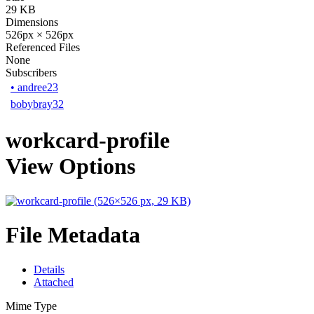
29 KB
Dimensions
526px × 526px
Referenced Files
None
Subscribers
•
andree23
bobybray32
workcard-profile
View Options
File Metadata
Details
Attached
Mime Type