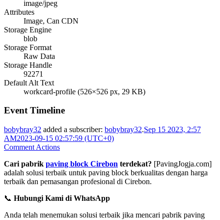
image/jpeg
Attributes
Image, Can CDN
Storage Engine
blob
Storage Format
Raw Data
Storage Handle
92271
Default Alt Text
workcard-profile (526×526 px, 29 KB)
Event Timeline
bobybray32
added a subscriber:
bobybray32
.
Sep 15 2023, 2:57
AM
2023-09-15 02:57:59 (UTC+0)
Comment Actions
Cari pabrik
paving block Cirebon
terdekat?
[PavingJogja.com]
adalah solusi terbaik untuk paving block berkualitas dengan harga
terbaik dan pemasangan profesional di Cirebon.
📞
Hubungi Kami di WhatsApp
Anda telah menemukan solusi terbaik jika mencari pabrik paving