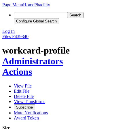
Page Menu
Home
Phacility
Search
Configure Global Search
Log In
Files
F439340
workcard-profile
Administrators
Actions
View File
Edit File
Delete File
View Transforms
Subscribe
Mute Notifications
Award Token
Size