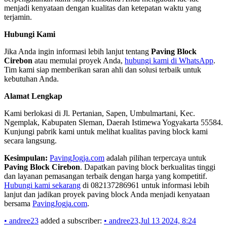
menjadi kenyataan dengan kualitas dan ketepatan waktu yang
terjamin.
Hubungi Kami
Jika Anda ingin informasi lebih lanjut tentang
Paving Block
Cirebon
atau memulai proyek Anda,
hubungi kami di WhatsApp
.
Tim kami siap memberikan saran ahli dan solusi terbaik untuk
kebutuhan Anda.
Alamat Lengkap
Kami berlokasi di Jl. Pertanian, Sapen, Umbulmartani, Kec.
Ngemplak, Kabupaten Sleman, Daerah Istimewa Yogyakarta 55584.
Kunjungi pabrik kami untuk melihat kualitas paving block kami
secara langsung.
Kesimpulan:
PavingJogja.com
adalah pilihan terpercaya untuk
Paving Block Cirebon
. Dapatkan paving block berkualitas tinggi
dan layanan pemasangan terbaik dengan harga yang kompetitif.
Hubungi kami sekarang
di 082137286961 untuk informasi lebih
lanjut dan jadikan proyek paving block Anda menjadi kenyataan
bersama
PavingJogja.com
.
•
andree23
added a subscriber:
•
andree23
.
Jul 13 2024, 8:24