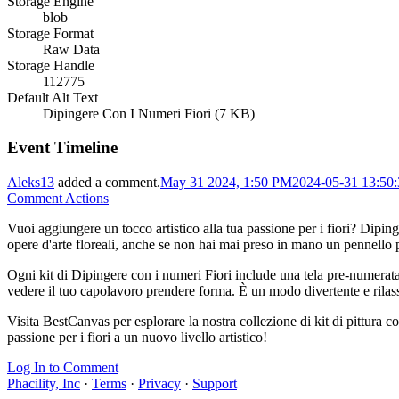
Storage Engine
blob
Storage Format
Raw Data
Storage Handle
112775
Default Alt Text
Dipingere Con I Numeri Fiori (7 KB)
Event Timeline
Aleks13
added a comment.
May 31 2024, 1:50 PM
2024-05-31 13:50
Comment Actions
Vuoi aggiungere un tocco artistico alla tua passione per i fiori? Dipinge
opere d'arte floreali, anche se non hai mai preso in mano un pennello pr
Ogni kit di Dipingere con i numeri Fiori include una tela pre-numerata, 
vedere il tuo capolavoro prendere forma. È un modo divertente e rilassa
Visita BestCanvas per esplorare la nostra collezione di kit di pittura con
passione per i fiori a un nuovo livello artistico!
Log In to Comment
Phacility, Inc
·
Terms
·
Privacy
·
Support