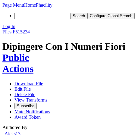
Page Menu
Home
Phacility
Search
Configure Global Search
Log In
Files
F515234
Dipingere Con I Numeri Fiori
Public
Actions
Download File
Edit File
Delete File
View Transforms
Subscribe
Mute Notifications
Award Token
Authored By
Aleks13