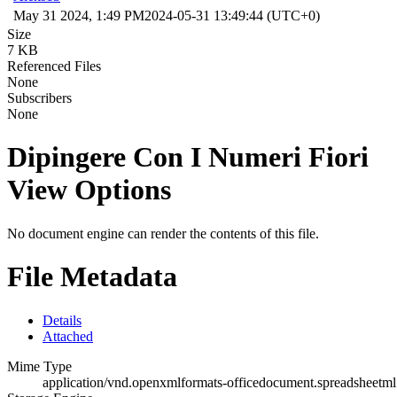
May 31 2024, 1:49 PM
2024-05-31 13:49:44 (UTC+0)
Size
7 KB
Referenced Files
None
Subscribers
None
Dipingere Con I Numeri Fiori
View Options
No document engine can render the contents of this file.
File Metadata
Details
Attached
Mime Type
application/vnd.openxmlformats-officedocument.spreadsheetml