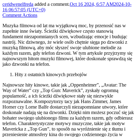
ceridwenelfreda
added a comment.
Oct 16 2024, 6:57 AM
2024-10-
16 06:57:05 (UTC+0)
Comment Actions
Muzyka filmowa od lat ma wyjątkową moc, by przenosić nas w
zupełnie inne światy. Ścieżki dźwiękowe często stanowią
fundament niezapomnianych scen, wzbudzając emocje i budując
nastrój. Nic dziwnego, że wiele osób chętnie sięga po dzwonki z
muzyką filmową, aby móc słyszeć swoje ulubione melodie za
każdym razem, gdy telefon dzwoni. W tym artykule przyjrzymy się
najnowszym hitom muzyki filmowej, które doskonale sprawdzą się
jako dzwonki na telefon.
Hity z ostatnich kinowych przebojów
Najnowsze hity kinowe, takie jak „Oppenheimer”, „Avatar: The
Way of Water” czy „Top Gun: Maverick”, zyskały ogromną
popularność, a ich ścieżki dźwiękowe stały się niezwykle
rozpoznawalne. Kompozytorzy tacy jak Hans Zimmer, James
Horner czy Lorne Balfe dostarczyli niezapomniane utwory, które
doskonale nadają się na dzwonki. Dzięki nim możesz poczuć się jak
bohater swojego ulubionego filmu za każdym razem, gdy odbierasz
telefon. Charakterystyczne motywy muzyczne, takie jak motyw
Mavericka z „Top Gun”, to sposób na wyróżnienie się z tłumu i
przeniesienie atmosfery kina do swojego codziennego życia w