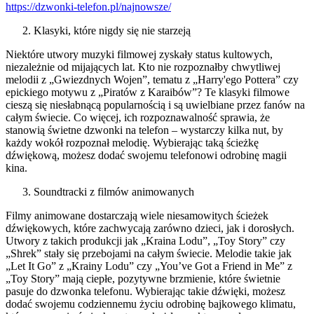
https://dzwonki-telefon.pl/najnowsze/
Klasyki, które nigdy się nie starzeją
Niektóre utwory muzyki filmowej zyskały status kultowych,
niezależnie od mijających lat. Kto nie rozpoznałby chwytliwej
melodii z „Gwiezdnych Wojen”, tematu z „Harry'ego Pottera” czy
epickiego motywu z „Piratów z Karaibów”? Te klasyki filmowe
cieszą się niesłabnącą popularnością i są uwielbiane przez fanów na
całym świecie. Co więcej, ich rozpoznawalność sprawia, że
stanowią świetne dzwonki na telefon – wystarczy kilka nut, by
każdy wokół rozpoznał melodię. Wybierając taką ścieżkę
dźwiękową, możesz dodać swojemu telefonowi odrobinę magii
kina.
Soundtracki z filmów animowanych
Filmy animowane dostarczają wiele niesamowitych ścieżek
dźwiękowych, które zachwycają zarówno dzieci, jak i dorosłych.
Utwory z takich produkcji jak „Kraina Lodu”, „Toy Story” czy
„Shrek” stały się przebojami na całym świecie. Melodie takie jak
„Let It Go” z „Krainy Lodu” czy „You’ve Got a Friend in Me” z
„Toy Story” mają ciepłe, pozytywne brzmienie, które świetnie
pasuje do dzwonka telefonu. Wybierając takie dźwięki, możesz
dodać swojemu codziennemu życiu odrobinę bajkowego klimatu,