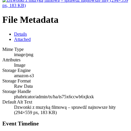
File Metadata
Details
Attached
Mime Type
image/png
Attributes
Image
Storage Engine
amazon-s3
Storage Format
Raw Data
Storage Handle
phabricator/admin/tx/ha/is75x6ccwb6xjkxk
Default Alt Text
Dzwonki z muzyką filmową – sprawdź najnowsze hity
(294×559 px, 183 KB)
Event Timeline