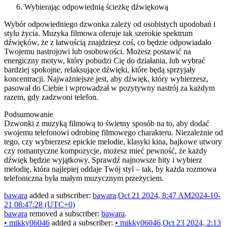
Wybierając odpowiednią ścieżkę dźwiękową
Wybór odpowiedniego dzwonka zależy od osobistych upodobań i
stylu życia. Muzyka filmowa oferuje tak szerokie spektrum
dźwięków, że z łatwością znajdziesz coś, co będzie odpowiadało
Twojemu nastrojowi lub osobowości. Możesz postawić na
energiczny motyw, który pobudzi Cię do działania, lub wybrać
bardziej spokojne, relaksujące dźwięki, które będą sprzyjały
koncentracji. Najważniejsze jest, aby dźwięk, który wybierzesz,
pasował do Ciebie i wprowadzał w pozytywny nastrój za każdym
razem, gdy zadzwoni telefon.
Podsumowanie
Dzwonki z muzyką filmową to świetny sposób na to, aby dodać
swojemu telefonowi odrobinę filmowego charakteru. Niezależnie od
tego, czy wybierzesz epickie melodie, klasyki kina, bajkowe utwory
czy romantyczne kompozycje, możesz mieć pewność, że każdy
dźwięk będzie wyjątkowy. Sprawdź najnowsze hity i wybierz
melodię, która najlepiej oddaje Twój styl – tak, by każda rozmowa
telefoniczna była małym muzycznym przeżyciem.
bawara
added a subscriber:
bawara
.
Oct 21 2024, 8:47 AM
2024-10-
21 08:47:28 (UTC+0)
bawara
removed a subscriber:
bawara
.
•
mikky06046
added a subscriber:
•
mikky06046
.
Oct 23 2024, 2:13