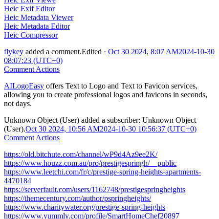
Heic Exif Editor
Heic Metadata Viewer
Heic Metadata Editor
Heic Compressor
flykey
added a comment.
Edited
·
Oct 30 2024, 8:07 AM
2024-10-30
08:07:23 (UTC+0)
Comment Actions
AILogoEasy
offers Text to Logo and Text to Favicon services,
allowing you to create professional logos and favicons in seconds,
not days.
Unknown Object (User)
added a subscriber:
Unknown Object
(User)
.
Oct 30 2024, 10:56 AM
2024-10-30 10:56:37 (UTC+0)
Comment Actions
https://old.bitchute.com/channel/wP9d4Az9ee2K/
https://www.houzz.com.au/pro/prestigespringh/__public
https://www.leetchi.com/fr/c/prestige-spring-heights-apartments-
4470184
https://serverfault.com/users/1162748/prestigespringheights
https://themecentury.com/author/pspringheights/
https://www.charitywater.org/prestige-spring-heights
https://www.yummly.com/profile/SmartHomeChef20897