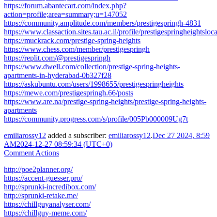
https://forum.abantecart.com/index.php?
action=profile;area=summary;u=147052
https://community.amplitude.com/members/prestigespringh-4831
https://www.classaction.sites.tau.ac.il/profile/prestigespringheightsloca
https://muckrack.com/prestige-spring-heights
https://www.chess.com/member/prestigespringh
https://replit.com/@prestigespringh
https://www.dwell.com/collection/prestige-spring-heights-
apartments-in-hyderabad-0b327f28
https://askubuntu.com/users/1998655/prestigespringheights
https://mewe.com/prestigespringh.66/posts
https://www.are.na/prestige-spring-heights/prestige-spring-heights-
apartments
https://community.progress.com/s/profile/005Pb000009Ug7t
emiliarossy12
added a subscriber:
emiliarossy12
.
Dec 27 2024, 8:59
AM
2024-12-27 08:59:34 (UTC+0)
Comment Actions
http://poe2planner.org/
https://accent-guesser.pro/
http://sprunki-incredibox.com/
http://sprunki-retake.me/
https://chillguyanalyser.com/
https://chillguy-meme.com/