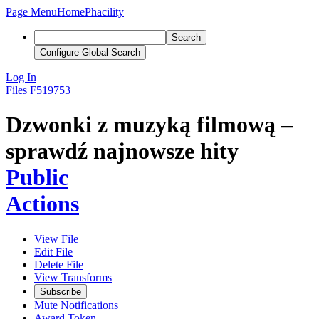
Page Menu
Home
Phacility
Search
Configure Global Search
Log In
Files
F519753
Dzwonki z muzyką filmową –
sprawdź najnowsze hity
Public
Actions
View File
Edit File
Delete File
View Transforms
Subscribe
Mute Notifications
Award Token