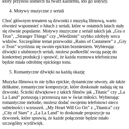
który przynosi uśmiech na twarz każdemu, kto go usłyszy.
Motywy muzyczne z seriali
Choć głównym tematem są dzwonki z muzyką filmową, warto
również wspomnieć o hitach z seriali, które w ostatnich latach stały
się równie popularne. Motywy muzyczne z seriali takich jak „Gra o
Tron”, „Stranger Things” czy „Wiedźmin” szybko zdobyły serca
widzów. Szczególnie temat przewodni „Rains of Castamere” z „Gry
o Tron” wyróżnia się swoim epickim brzmieniem. Wybierając
dźwięki z ulubionych seriali, możesz podkreślić swoją pasję do
konkretnej produkcji i sprawić, że każda rozmowa telefoniczna
będzie miała odrobinę epickiego tonu.
Romantyczne dźwięki na każdą okazję
Muzyka filmowa to nie tylko epickie, dynamiczne utwory, ale także
delikatne, romantyczne kompozycje, które doskonale nadają się na
dzwonki. Ścieżki dźwiękowe z takich filmów jak „Titanic” czy „La
La Land” poruszają i przenoszą nas w świat miłości. Wybierając
romantyczne melodie, możesz dodać swojemu telefonowi nieco
subtelności i wzruszeń. „My Heart Will Go On” z „Titanica” czy
„City of Stars” z „La La Land” to doskonałe propozycje na
dzwonek, które sprawią, że każde połączenie będzie miało
szczególny wydźwięk.