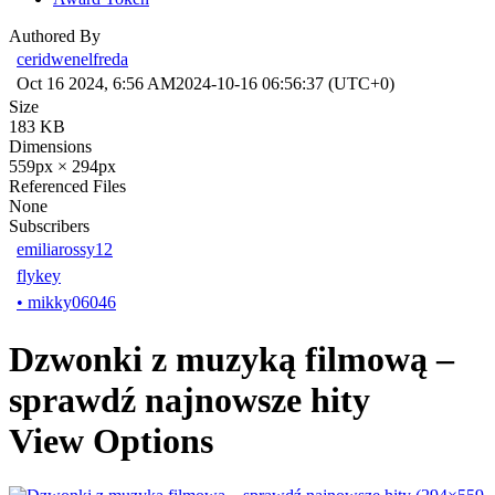
Authored By
ceridwenelfreda
Oct 16 2024, 6:56 AM
2024-10-16 06:56:37 (UTC+0)
Size
183 KB
Dimensions
559px × 294px
Referenced Files
None
Subscribers
emiliarossy12
flykey
•
mikky06046
Dzwonki z muzyką filmową –
sprawdź najnowsze hity
View Options