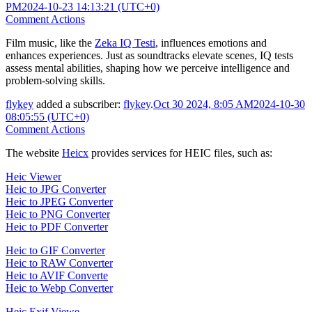
PM
2024-10-23 14:13:21 (UTC+0)
Comment Actions
Film music, like the
Zeka IQ Testi
, influences emotions and
enhances experiences. Just as soundtracks elevate scenes, IQ tests
assess mental abilities, shaping how we perceive intelligence and
problem-solving skills.
flykey
added a subscriber:
flykey
.
Oct 30 2024, 8:05 AM
2024-10-30
08:05:55 (UTC+0)
Comment Actions
The website
Heicx
provides services for HEIC files, such as:
Heic Viewer
Heic to JPG Converter
Heic to JPEG Converter
Heic to PNG Converter
Heic to PDF Converter
Heic to GIF Converter
Heic to RAW Converter
Heic to AVIF Converte
Heic to Webp Converter
Heic Exif Viewe