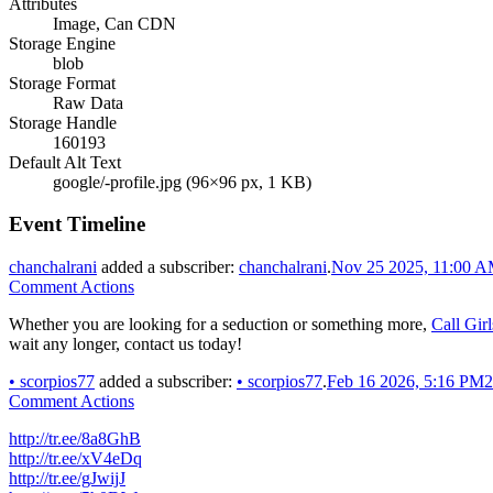
Attributes
Image, Can CDN
Storage Engine
blob
Storage Format
Raw Data
Storage Handle
160193
Default Alt Text
google/-profile.jpg (96×96 px, 1 KB)
Event Timeline
chanchalrani
added a subscriber:
chanchalrani
.
Nov 25 2025, 11:00 
Comment Actions
Whether you are looking for a seduction or something more,
Call Gir
wait any longer, contact us today!
•
scorpios77
added a subscriber:
•
scorpios77
.
Feb 16 2026, 5:16 PM
2
Comment Actions
http://tr.ee/8a8GhB
http://tr.ee/xV4eDq
http://tr.ee/gJwijJ