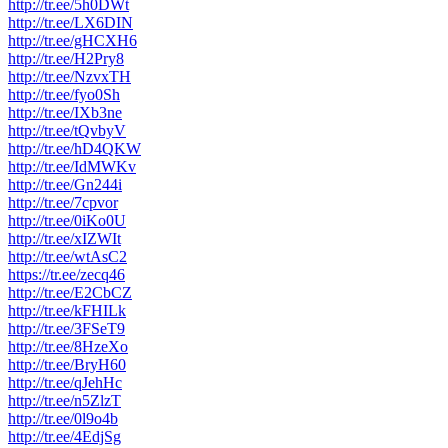
http://tr.ee/5h0DWt
http://tr.ee/LX6DIN
http://tr.ee/gHCXH6
http://tr.ee/H2Pry8
http://tr.ee/NzvxTH
http://tr.ee/fyo0Sh
http://tr.ee/IXb3ne
http://tr.ee/tQvbyV
http://tr.ee/hD4QKW
http://tr.ee/IdMWKv
http://tr.ee/Gn244i
http://tr.ee/7cpvor
http://tr.ee/0iKo0U
http://tr.ee/xIZWIt
http://tr.ee/wtAsC2
https://tr.ee/zecq46
http://tr.ee/E2CbCZ
http://tr.ee/kFHILk
http://tr.ee/3FSeT9
http://tr.ee/8HzeXo
http://tr.ee/BryH60
http://tr.ee/qJehHc
http://tr.ee/n5ZlzT
http://tr.ee/0l9o4b
http://tr.ee/4EdjSg