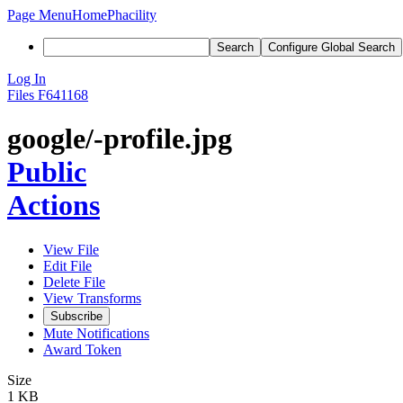
Page Menu
Home
Phacility
Search
Configure Global Search
Log In
Files
F641168
google/-profile.jpg
Public
Actions
View File
Edit File
Delete File
View Transforms
Subscribe
Mute Notifications
Award Token
Size
1 KB