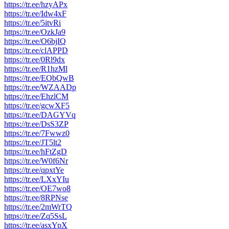
https://tr.ee/hzyAPx
https://tr.ee/Idw4xF
https://tr.ee/5itvRi
https://tr.ee/OzkJa9
https://tr.ee/O6bjIQ
https://tr.ee/clAPPD
https://tr.ee/0Rl9dx
https://tr.ee/R1hzMl
https://tr.ee/EObQwB
https://tr.ee/WZAADp
https://tr.ee/EhzlCM
https://tr.ee/gcwXF5
https://tr.ee/DAGYVq
https://tr.ee/DsS3ZP
https://tr.ee/7Fwwz0
https://tr.ee/JT5lt2
https://tr.ee/hFtZgD
https://tr.ee/W0f6Nr
https://tr.ee/qpxtYe
https://tr.ee/LXxYIu
https://tr.ee/OE7wo8
https://tr.ee/8RPNse
https://tr.ee/2mWrTQ
https://tr.ee/Zq5SsL
https://tr.ee/asxYpX