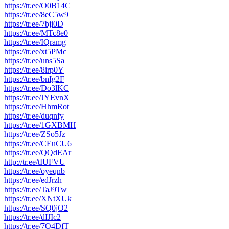
https://tr.ee/O0B14C
https://tr.ee/8eC5w9
https://tr.ee/7bji0D
https://tr.ee/MTc8e0
https://tr.ee/IQramg
https://tr.ee/xt5PMc
https://tr.ee/uns5Sa
https://tr.ee/8irp0Y
https://tr.ee/bnIg2F
https://tr.ee/Do3lKC
https://tr.ee/JYEvnX
https://tr.ee/HhmRot
https://tr.ee/duqnfy
https://tr.ee/1GXBMH
https://tr.ee/ZSo5Jz
https://tr.ee/CEuCU6
https://tr.ee/QQdEAr
http://tr.ee/tIUFVU
https://tr.ee/oyeqnb
https://tr.ee/edJrzh
https://tr.ee/TaJ9Tw
https://tr.ee/XNtXUk
https://tr.ee/SQ0jO2
https://tr.ee/dIJIc2
https://tr.ee/7Q4DfT