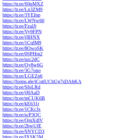
https://tr.ee/S0qMXZ
https://tr.ee/Ln3ZM9
https://tr.ee/3YEInp
https://tr.ee/LWNw60
https://tr.ee/FzulJj
https://tr.ee/Vy9FPN
https://tr.ee/jJlHNX
https://tr.ee/1CqIM9
https://tr.ee/8OwoSK
https://tr.ee/0SPHm2
https://tr.ee/nzc2dC
https://tr.ee/Oy8w6G
https://tr.ee/3G7ono
https://tr.ee/LGEZn6
https://forms.gle/iCotiUCbUg7sDAhKA
https://tr.ee/SfoLRd
https://tr.ee/jJ0AaD
https://tr.ee/mCUK6B
https://tr.ee/kE631r
https://tr.ee/1CKcJx
https://tr.ee/scP3QC
https://tr.ee/QmXdlV
https://tr.ee/2bwUfE
https://tr.ee/SNYCD3
https://tr.ee/IXSK5M