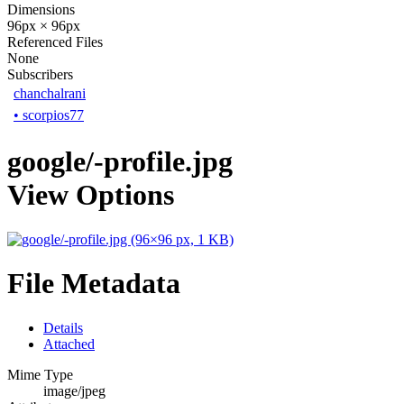
Dimensions
96px × 96px
Referenced Files
None
Subscribers
chanchalrani
•
scorpios77
google/-profile.jpg
View Options
File Metadata
Details
Attached
Mime Type
image/jpeg