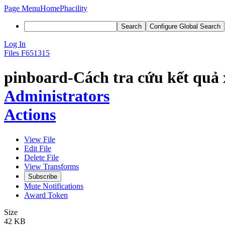
Page Menu
Home
Phacility
Search
Configure Global Search
Log In
Files
F651315
pinboard-Cách tra cứu kết quả
Administrators
Actions
View File
Edit File
Delete File
View Transforms
Subscribe
Mute Notifications
Award Token
Size
42 KB