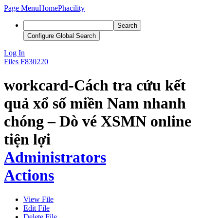
Page Menu
Home
Phacility
Search
Configure Global Search
Log In
Files
F830220
workcard-Cách tra cứu kết
quả xổ số miền Nam nhanh
chóng – Dò vé XSMN online
tiện lợi
Administrators
Actions
View File
Edit File
Delete File