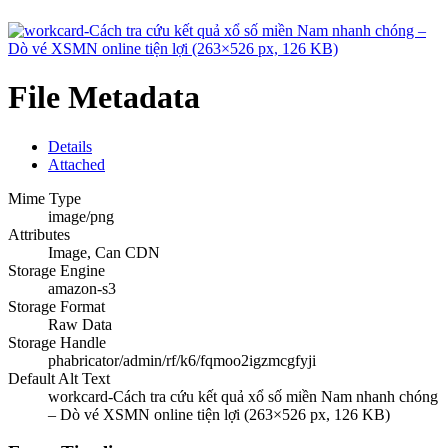
File Metadata
Details
Attached
Mime Type
image/png
Attributes
Image, Can CDN
Storage Engine
amazon-s3
Storage Format
Raw Data
Storage Handle
phabricator/admin/rf/k6/fqmoo2igzmcgfyji
Default Alt Text
workcard-Cách tra cứu kết quả xổ số miền Nam nhanh chóng
– Dò vé XSMN online tiện lợi (263×526 px, 126 KB)