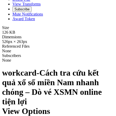
View Transforms
Subscribe
Mute Notifications
Award Token
Size
126 KB
Dimensions
526px × 263px
Referenced Files
None
Subscribers
None
workcard-Cách tra cứu kết
quả xổ số miền Nam nhanh
chóng – Dò vé XSMN online
tiện lợi
View Options