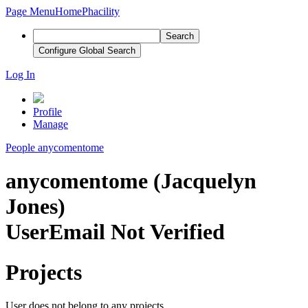
Page Menu
Home
Phacility
Search
Configure Global Search
Log In
Profile
Manage
People
anycomentome
anycomentome (Jacquelyn
Jones)
User
Email Not Verified
Projects
User does not belong to any projects.