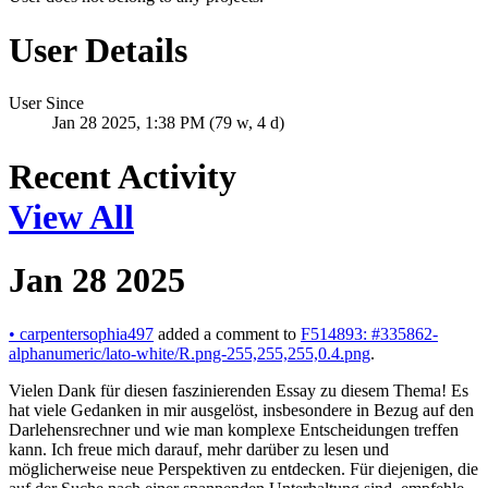
User Details
User Since
Jan 28 2025, 1:38 PM (79 w, 4 d)
Recent Activity
View All
Jan 28 2025
•
carpentersophia497
added a comment to
F514893: #335862-
alphanumeric/lato-white/R.png-255,255,255,0.4.png
.
Vielen Dank für diesen faszinierenden Essay zu diesem Thema! Es
hat viele Gedanken in mir ausgelöst, insbesondere in Bezug auf den
Darlehensrechner und wie man komplexe Entscheidungen treffen
kann. Ich freue mich darauf, mehr darüber zu lesen und
möglicherweise neue Perspektiven zu entdecken. Für diejenigen, die