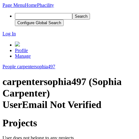
Page Menu
Home
Phacility
Search
Configure Global Search
Log In
Profile
Manage
People
carpentersophia497
carpentersophia497 (Sophia
Carpenter)
User
Email Not Verified
Projects
User does not belong to any projects.