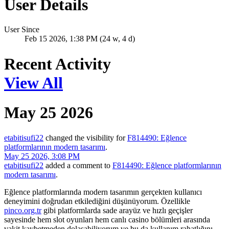
User Details
User Since
Feb 15 2026, 1:38 PM (24 w, 4 d)
Recent Activity
View All
May 25 2026
etabitisufi22
changed the visibility for
F814490: Eğlence
platformlarının modern tasarımı
.
May 25 2026, 3:08 PM
etabitisufi22
added a comment to
F814490: Eğlence platformlarının
modern tasarımı
.
Eğlence platformlarında modern tasarımın gerçekten kullanıcı
deneyimini doğrudan etkilediğini düşünüyorum. Özellikle
pinco.org.tr
gibi platformlarda sade arayüz ve hızlı geçişler
sayesinde hem slot oyunları hem canlı casino bölümleri arasında
vakit kaybetmeden dolaşabiliyorum ve bu da kullanım rahatlığını