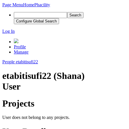
Page Menu
Home
Phacility
Search
Configure Global Search
Log In
Profile
Manage
People
etabitisufi22
etabitisufi22 (Shana)
User
Projects
User does not belong to any projects.