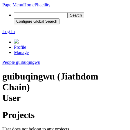
Page Menu
Home
Phacility
Search
Configure Global Search
Log In
Profile
Manage
People
guibuqingwu
guibuqingwu (Jiathdom
Chain)
User
Projects
User does not belong to any projects.