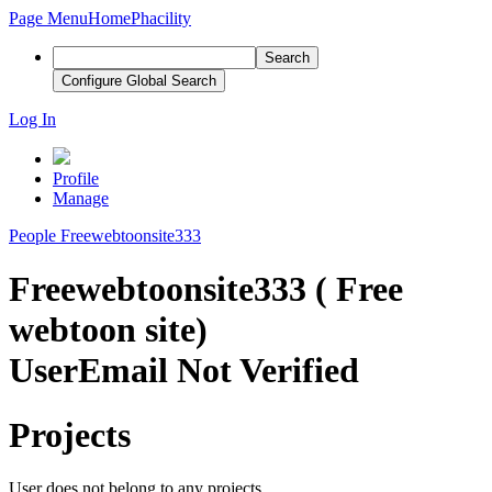
Page Menu
Home
Phacility
Search
Configure Global Search
Log In
Profile
Manage
People
Freewebtoonsite333
Freewebtoonsite333 ( Free
webtoon site)
User
Email Not Verified
Projects
User does not belong to any projects.