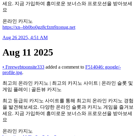
세요. 지금 가입하여 흥미로운 보너스와 프로모션을 받아보세
요
온라인 카지노
https://xn--bb0bo0gz8cfzm9zonug.net
Aug 26 2025, 4:51 AM
Aug 11 2025
•
Freewebtoonsite333
added a comment to
F514046: google/-
profile.jpg
.
최고의 온라인 카지노 | 최고의 카지노 사이트 | 온라인 슬롯 및
게임 플레이 | 골든뷰 카지노
최고 등급의 카지노 사이트를 통해 최고의 온라인 카지노 경험
을 발견해보세요. 다양한 온라인 슬롯과 카지노 게임을 즐겨보
세요. 지금 가입하여 흥미로운 보너스와 프로모션을 받아보세
요
온라인 카지노